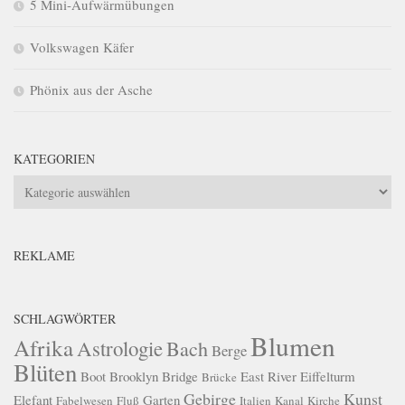
5 Mini-Aufwärmübungen
Volkswagen Käfer
Phönix aus der Asche
KATEGORIEN
Kategorien
REKLAME
SCHLAGWÖRTER
Blumen
Afrika
Astrologie
Bach
Berge
Blüten
Boot
Brooklyn Bridge
East River
Eiffelturm
Brücke
Gebirge
Kunst
Elefant
Garten
Fabelwesen
Fluß
Italien
Kanal
Kirche