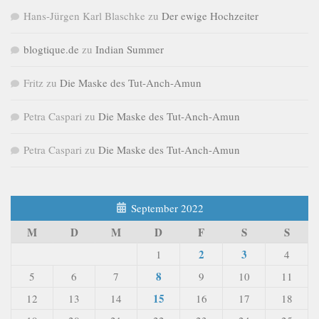
Hans-Jürgen Karl Blaschke
zu
Der ewige Hochzeiter
blogtique.de
zu
Indian Summer
Fritz
zu
Die Maske des Tut-Anch-Amun
Petra Caspari
zu
Die Maske des Tut-Anch-Amun
Petra Caspari
zu
Die Maske des Tut-Anch-Amun
September 2022
M
D
M
D
F
S
S
2
3
1
4
8
5
6
7
9
10
11
15
12
13
14
16
17
18