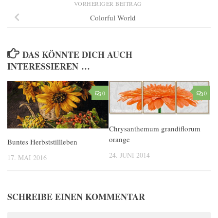
VORHERIGER BEITRAG
Colorful World
DAS KÖNNTE DICH AUCH
INTERESSIEREN …
0
0
Chrysanthemum grandiflorum
orange
Buntes Herbststillleben
24. JUNI 2014
17. MAI 2016
SCHREIBE EINEN KOMMENTAR