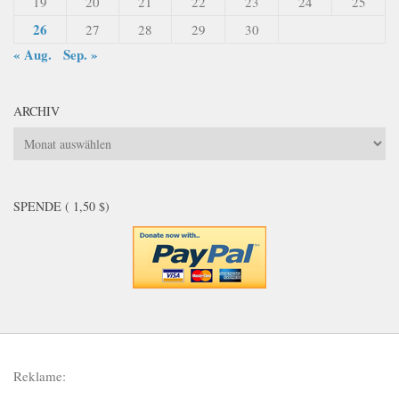
19
20
21
22
23
24
25
26
27
28
29
30
« Aug.
Sep. »
ARCHIV
Archiv
SPENDE ( 1,50 $)
Reklame: