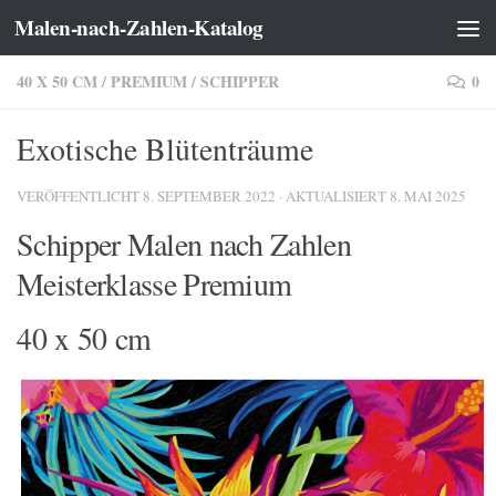
Malen-nach-Zahlen-Katalog
Zum Inhalt springen
40 X 50 CM
/
PREMIUM
/
SCHIPPER
0
Exotische Blütenträume
VERÖFFENTLICHT
8. SEPTEMBER 2022
· AKTUALISIERT
8. MAI 2025
Schipper Malen nach Zahlen
Meisterklasse Premium
40 x 50 cm