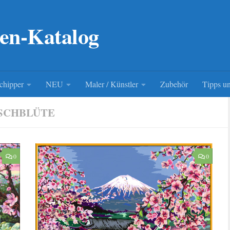
en-Katalog
chipper
NEU
Maler / Künstler
Zubehör
Tipps un
SCHBLÜTE
0
0