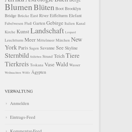
Blumen
Blüten
Boot
Brooklyn
Bridge
East River
Eiffelturm
Elefant
Brücke
Gebirge
Garten
Fabelwesen
Fluß
Italien
Kanal
Landschaft
Kunst
Kirche
Leopard
New
Meer
Leuchtturm
Mittelmeer
Märchen
York
See
Paris
Savanne
Skyline
Sagen
Sternbild
Tiere
Teich
Strand
Stilleben
Tierkreis
Wald
Vase
Toskana
Wasser
Ägypten
Weihnachten
Wölfe
VERWALTUNG
Anmelden
Eintrags-Feed
Kommentar-Feed