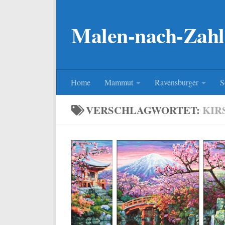
Zum Inhalt springen
Malen-nach-Zahl
Home
Mammut
Ravensburger
S
VERSCHLAGWORTET:
KIR