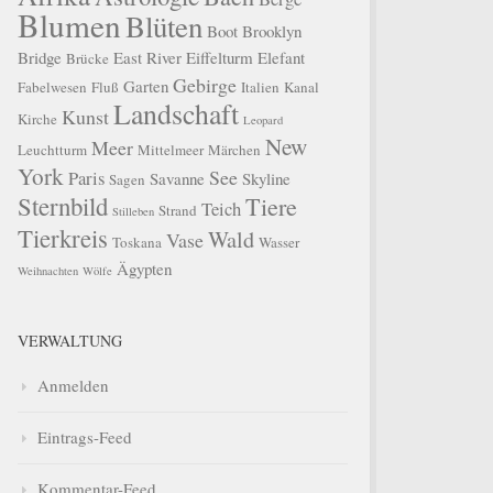
Blumen
Blüten
Boot
Brooklyn
Bridge
East River
Eiffelturm
Elefant
Brücke
Gebirge
Garten
Fabelwesen
Fluß
Italien
Kanal
Landschaft
Kunst
Kirche
Leopard
New
Meer
Leuchtturm
Mittelmeer
Märchen
York
See
Paris
Savanne
Skyline
Sagen
Sternbild
Tiere
Teich
Strand
Stilleben
Tierkreis
Wald
Vase
Toskana
Wasser
Ägypten
Weihnachten
Wölfe
VERWALTUNG
Anmelden
Eintrags-Feed
Kommentar-Feed