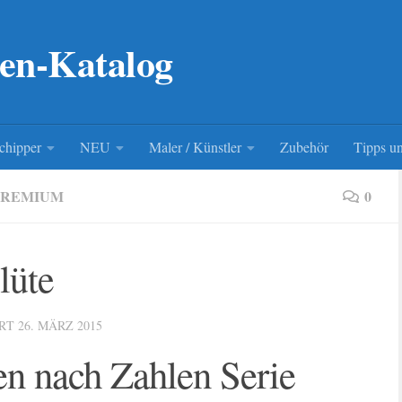
en-Katalog
chipper
NEU
Maler / Künstler
Zubehör
Tipps un
PREMIUM
0
lüte
ERT
26. MÄRZ 2015
n nach Zahlen Serie