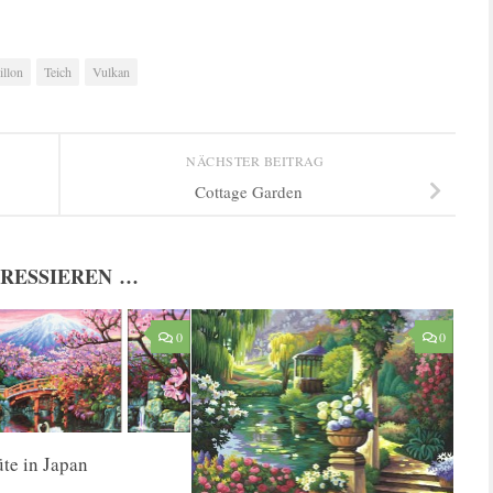
illon
Teich
Vulkan
NÄCHSTER BEITRAG
Cottage Garden
ERESSIEREN …
0
0
te in Japan