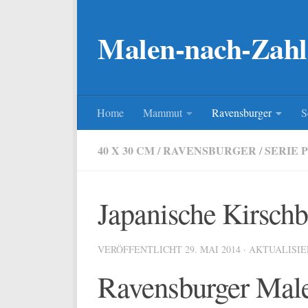
Zum Inhalt springen
Malen-nach-Zahl
Home
Mammut
Ravensburger
S
40 X 30 CM
/
RAVENSBURGER
/
SERIE 
Japanische Kirschb
VERÖFFENTLICHT
29. MAI 2014
· AKTUALISI
Ravensburger Male