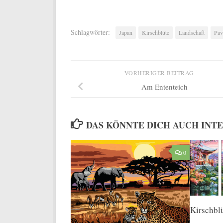
Schlagwörter:
Japan
Kirschblüte
Landschaft
Pav
VORHERIGER BEITRAG
Am Ententeich
DAS KÖNNTE DICH AUCH INT
0
Kirschblü