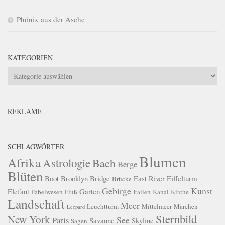
Phönix aus der Asche
KATEGORIEN
Kategorien
REKLAME
SCHLAGWÖRTER
Blumen
Afrika
Astrologie
Bach
Berge
Blüten
Boot
Brooklyn Bridge
East River
Eiffelturm
Brücke
Gebirge
Kunst
Elefant
Garten
Fabelwesen
Fluß
Italien
Kanal
Kirche
Landschaft
Meer
Leuchtturm
Mittelmeer
Märchen
Leopard
Sternbild
New York
See
Paris
Savanne
Skyline
Sagen