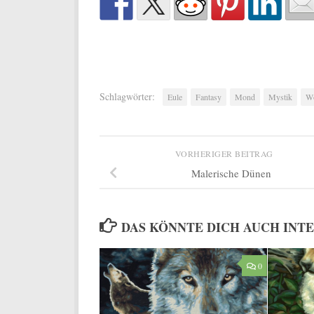
Schlagwörter:
Eule
Fantasy
Mond
Mystik
Wö
VORHERIGER BEITRAG
Malerische Dünen
DAS KÖNNTE DICH AUCH INT
0