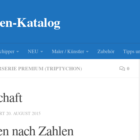
en-Katalog
chipper
NEU
Maler / Künstler
Zubehör
Tipps un
SERIE PREMIUM (TRIPTYCHON)
0
chaft
ERT
20. AUGUST 2015
en nach Zahlen