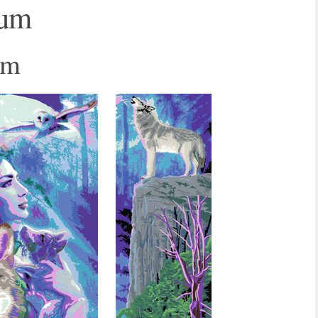
ium
cm