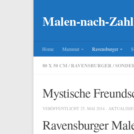
Zum Inhalt springen
Malen-nach-Zahl
Home
Mammut
Ravensburger
S
80 X 50 CM
/
RAVENSBURGER
/
SONDER
Mystische Freunds
VERÖFFENTLICHT
25. MAI 2014
· AKTUALISI
Ravensburger Mal