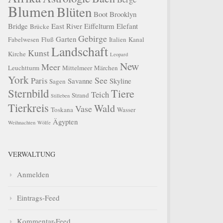
Blumen
Blüten
Boot
Brooklyn
Bridge
East River
Eiffelturm
Elefant
Brücke
Gebirge
Garten
Fabelwesen
Fluß
Italien
Kanal
Landschaft
Kunst
Kirche
Leopard
New
Meer
Leuchtturm
Mittelmeer
Märchen
York
See
Paris
Savanne
Skyline
Sagen
Sternbild
Tiere
Teich
Strand
Stilleben
Tierkreis
Wald
Vase
Toskana
Wasser
Ägypten
Weihnachten
Wölfe
VERWALTUNG
Anmelden
Eintrags-Feed
Kommentar-Feed