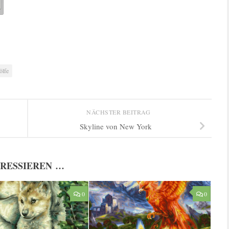
lfe
NÄCHSTER BEITRAG
Skyline von New York
ERESSIEREN …
0
0