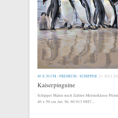
40 X 50 CM
/
PREMIUM
/
SCHIPPER
25. JULI 20
Kaiserpinguine
Schipper Malen nach Zahlen Meisterklasse Pre
40 x 50 cm Art. Nr. 60 913 0887...