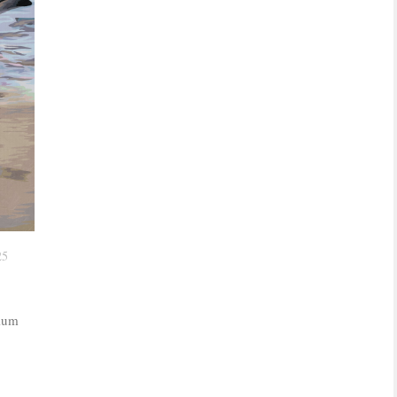
25
mium