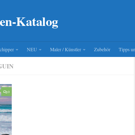
en-Katalog
chipper
NEU
Maler / Künstler
Zubehör
Tipps un
GUIN
0