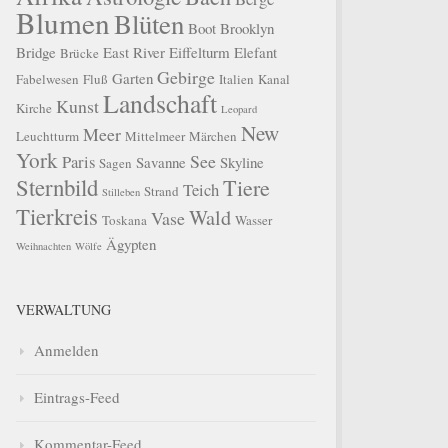
Blumen
Blüten
Boot
Brooklyn
Bridge
East River
Eiffelturm
Elefant
Brücke
Gebirge
Garten
Fabelwesen
Fluß
Italien
Kanal
Landschaft
Kunst
Kirche
Leopard
New
Meer
Leuchtturm
Mittelmeer
Märchen
York
See
Paris
Savanne
Skyline
Sagen
Sternbild
Tiere
Teich
Strand
Stilleben
Tierkreis
Wald
Vase
Toskana
Wasser
Ägypten
Weihnachten
Wölfe
VERWALTUNG
Anmelden
Eintrags-Feed
Kommentar-Feed