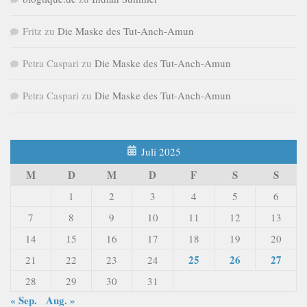
Fritz
zu
Die Maske des Tut-Anch-Amun
Petra Caspari
zu
Die Maske des Tut-Anch-Amun
Petra Caspari
zu
Die Maske des Tut-Anch-Amun
Juli 2025
M
D
M
D
F
S
S
1
2
3
4
5
6
7
8
9
10
11
12
13
14
15
16
17
18
19
20
25
26
27
21
22
23
24
28
29
30
31
« Sep.
Aug. »