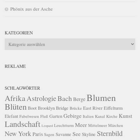
Phönix aus der Asche
KATEGORIEN
Kategorien
REKLAME
SCHLAGWÖRTER
Blumen
Afrika
Astrologie
Bach
Berge
Blüten
Boot
Brooklyn Bridge
East River
Eiffelturm
Brücke
Gebirge
Kunst
Elefant
Garten
Fabelwesen
Fluß
Italien
Kanal
Kirche
Landschaft
Meer
Leuchtturm
Mittelmeer
Märchen
Leopard
Sternbild
New York
See
Paris
Savanne
Skyline
Sagen