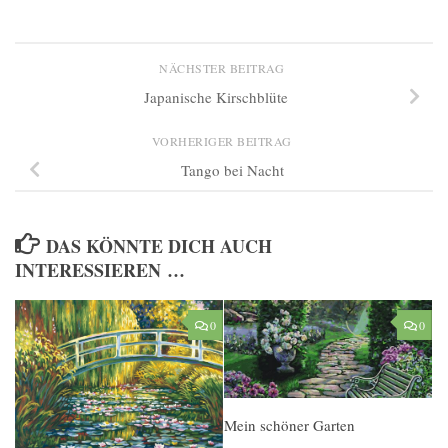
NÄCHSTER BEITRAG
Japanische Kirschblüte
VORHERIGER BEITRAG
Tango bei Nacht
DAS KÖNNTE DICH AUCH
INTERESSIEREN …
0
0
Mein schöner Garten