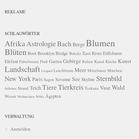
REKLAME
SCHLAGWÖRTER
Blumen
Afrika
Astrologie
Bach
Berge
Blüten
Boot
Brooklyn Bridge
East River
Eiffelturm
Brücke
Gebirge
Kunst
Elefant
Garten
Fabelwesen
Fluß
Italien
Kanal
Kirche
Landschaft
Meer
Leuchtturm
Mittelmeer
Märchen
Leopard
Sternbild
New York
See
Paris
Savanne
Skyline
Sagen
Tierkreis
Tiere
Wald
Vase
Teich
Strand
Toskana
Stilleben
Ägypten
Wasser
Weihnachten
Wölfe
VERWALTUNG
Anmelden