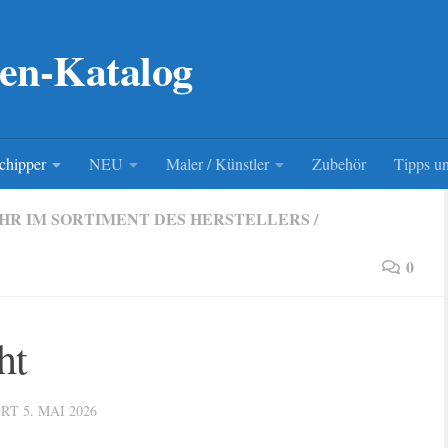
en-Katalog
chipper
NEU
Maler / Künstler
Zubehör
Tipps un
HR IM SORTIMENT DES HERSTELLERS
/
0
ht
ERT
5. MAI 2026