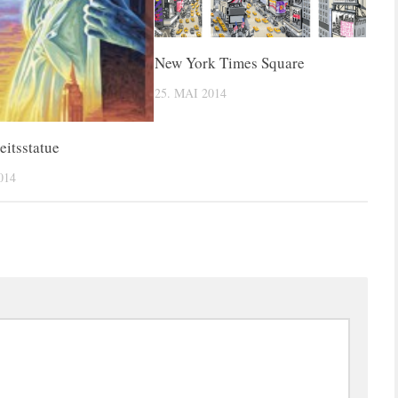
New York Times Square
25. MAI 2014
eitsstatue
014