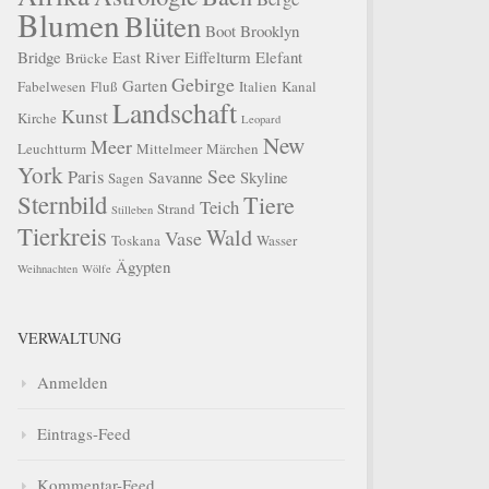
Blumen
Blüten
Boot
Brooklyn
Bridge
East River
Eiffelturm
Elefant
Brücke
Gebirge
Garten
Fabelwesen
Fluß
Italien
Kanal
Landschaft
Kunst
Kirche
Leopard
New
Meer
Leuchtturm
Mittelmeer
Märchen
York
See
Paris
Savanne
Skyline
Sagen
Sternbild
Tiere
Teich
Strand
Stilleben
Tierkreis
Wald
Vase
Toskana
Wasser
Ägypten
Weihnachten
Wölfe
VERWALTUNG
Anmelden
Eintrags-Feed
Kommentar-Feed