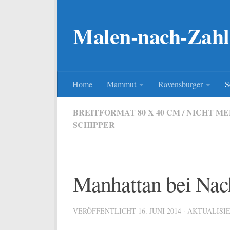
Zum Inhalt springen
Malen-nach-Zahl
Home
Mammut
Ravensburger
S
BREITFORMAT 80 X 40 CM
/
NICHT ME
SCHIPPER
Manhattan bei Nac
VERÖFFENTLICHT
16. JUNI 2014
· AKTUALISI