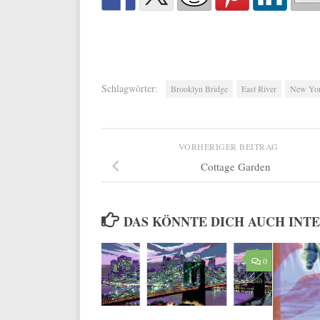
Schlagwörter:
Brooklyn Bridge
East River
New Yo
VORHERIGER BEITRAG
Cottage Garden
DAS KÖNNTE DICH AUCH INT
0