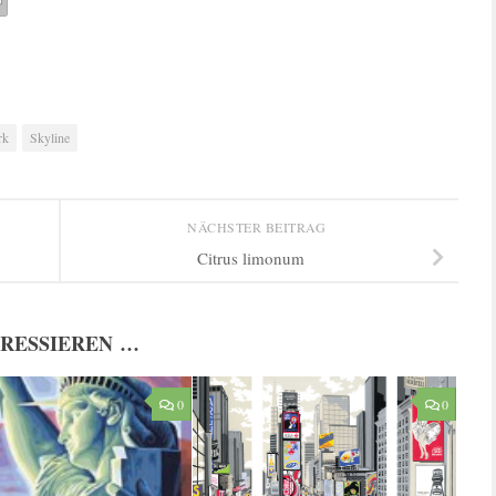
rk
Skyline
NÄCHSTER BEITRAG
Citrus limonum
ERESSIEREN …
0
0