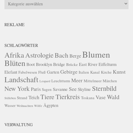
Kategorien
REKLAME
SCHLAGWÖRTER
Blumen
Afrika
Astrologie
Bach
Berge
Blüten
Boot
Brooklyn Bridge
East River
Eiffelturm
Brücke
Gebirge
Kunst
Elefant
Garten
Fabelwesen
Fluß
Italien
Kanal
Kirche
Landschaft
Meer
Leuchtturm
Mittelmeer
Märchen
Leopard
Sternbild
New York
See
Paris
Savanne
Skyline
Sagen
Tierkreis
Tiere
Wald
Vase
Teich
Strand
Toskana
Stilleben
Ägypten
Wasser
Weihnachten
Wölfe
VERWALTUNG