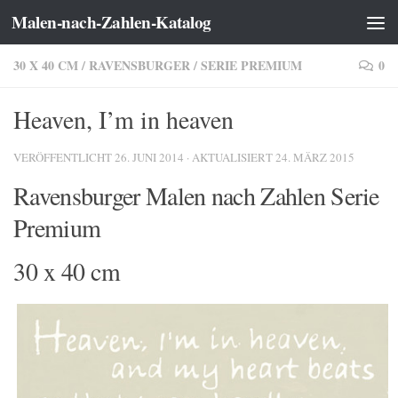
Malen-nach-Zahlen-Katalog
Zum Inhalt springen
30 X 40 CM
/
RAVENSBURGER
/
SERIE PREMIUM
0
Heaven, I’m in heaven
VERÖFFENTLICHT
26. JUNI 2014
· AKTUALISIERT
24. MÄRZ 2015
Ravensburger Malen nach Zahlen Serie
Premium
30 x 40 cm