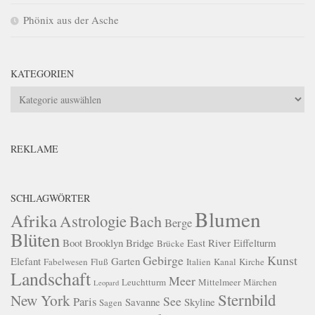
Phönix aus der Asche
KATEGORIEN
Kategorien
REKLAME
SCHLAGWÖRTER
Blumen
Afrika
Astrologie
Bach
Berge
Blüten
Boot
Brooklyn Bridge
East River
Eiffelturm
Brücke
Gebirge
Kunst
Elefant
Garten
Fabelwesen
Fluß
Italien
Kanal
Kirche
Landschaft
Meer
Leuchtturm
Mittelmeer
Märchen
Leopard
Sternbild
New York
See
Paris
Savanne
Skyline
Sagen