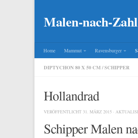
Zum Inhalt springen
Malen-nach-Zahl
Home
Mammut
Ravensburger
S
DIPTYCHON 80 X 50 CM
/
SCHIPPER
Hollandrad
VERÖFFENTLICHT
31. MÄRZ 2015
· AKTUALIS
Schipper Malen na