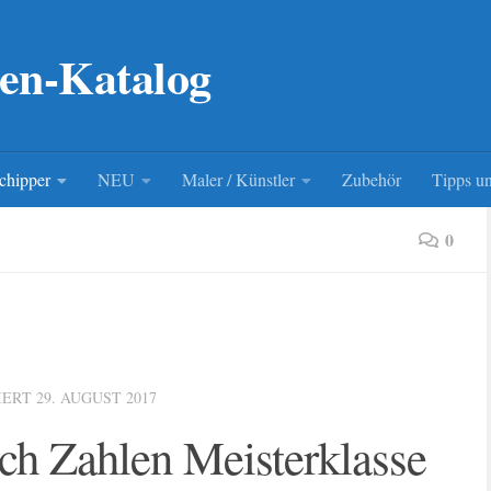
en-Katalog
chipper
NEU
Maler / Künstler
Zubehör
Tipps un
0
IERT
29. AUGUST 2017
ch Zahlen Meisterklasse