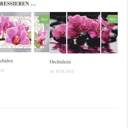
ERESSIEREN …
0
0
chidee
Orchideen
014
18. JUNI 2014