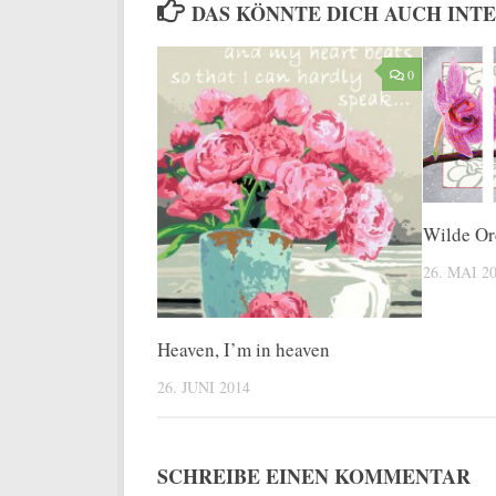
DAS KÖNNTE DICH AUCH INT
0
Wilde Or
26. MAI 2
Heaven, I’m in heaven
26. JUNI 2014
SCHREIBE EINEN KOMMENTAR