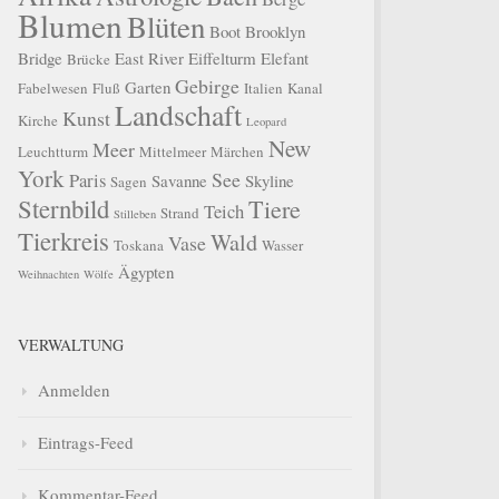
Blumen
Blüten
Boot
Brooklyn
Bridge
East River
Eiffelturm
Elefant
Brücke
Gebirge
Garten
Fabelwesen
Fluß
Italien
Kanal
Landschaft
Kunst
Kirche
Leopard
New
Meer
Leuchtturm
Mittelmeer
Märchen
York
See
Paris
Savanne
Skyline
Sagen
Sternbild
Tiere
Teich
Strand
Stilleben
Tierkreis
Wald
Vase
Toskana
Wasser
Ägypten
Weihnachten
Wölfe
VERWALTUNG
Anmelden
Eintrags-Feed
Kommentar-Feed