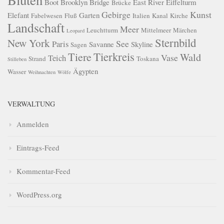
Boot
Brooklyn Bridge
East River
Eiffelturm
Brücke
Gebirge
Kunst
Elefant
Garten
Fabelwesen
Fluß
Italien
Kanal
Kirche
Landschaft
Meer
Leuchtturm
Mittelmeer
Märchen
Leopard
Sternbild
New York
See
Paris
Savanne
Skyline
Sagen
Tierkreis
Tiere
Wald
Vase
Teich
Strand
Toskana
Stilleben
Ägypten
Wasser
Weihnachten
Wölfe
VERWALTUNG
Anmelden
Eintrags-Feed
Kommentar-Feed
WordPress.org