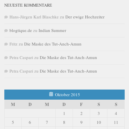
NEUESTE KOMMENTARE
Hans-Jürgen Karl Blaschke
zu
Der ewige Hochzeiter
blogtique.de
zu
Indian Summer
Fritz
zu
Die Maske des Tut-Anch-Amun
Petra Caspari
zu
Die Maske des Tut-Anch-Amun
Petra Caspari
zu
Die Maske des Tut-Anch-Amun
Oktober 2015
M
D
M
D
F
S
S
1
2
3
4
5
6
7
8
9
10
11