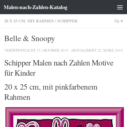
Malen-nach-Zahlen-Katalog
Zum Inhalt springen
20 X 25 CM, MIT RAHMEN
/
SCHIPPER
0
Belle & Snoopy
VERÖFFENTLICHT
15. OKTOBER 2015
· AKTUALISIERT
22. MÄRZ 2019
Schipper Malen nach Zahlen Motive
für Kinder
20 x 25 cm, mit pinkfarbenem
Rahmen