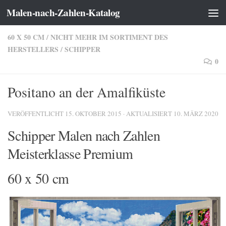
Malen-nach-Zahlen-Katalog
Zum Inhalt springen
60 X 50 CM
/
NICHT MEHR IM SORTIMENT DES
HERSTELLERS
/
SCHIPPER
0
Positano an der Amalfiküste
VERÖFFENTLICHT
15. OKTOBER 2015
· AKTUALISIERT
10. MÄRZ 2020
Schipper Malen nach Zahlen
Meisterklasse Premium
60 x 50 cm