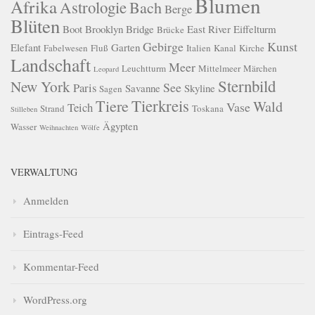
Blumen
Afrika
Astrologie
Bach
Berge
Blüten
Boot
Brooklyn Bridge
East River
Eiffelturm
Brücke
Gebirge
Kunst
Elefant
Garten
Fabelwesen
Fluß
Italien
Kanal
Kirche
Landschaft
Meer
Leuchtturm
Mittelmeer
Märchen
Leopard
Sternbild
New York
See
Paris
Savanne
Skyline
Sagen
Tierkreis
Tiere
Wald
Vase
Teich
Strand
Toskana
Stilleben
Ägypten
Wasser
Weihnachten
Wölfe
VERWALTUNG
Anmelden
Eintrags-Feed
Kommentar-Feed
WordPress.org