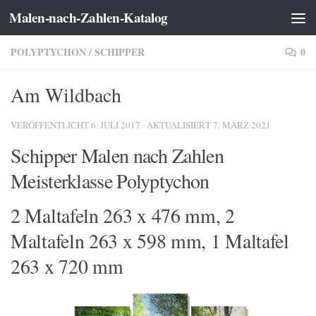
Malen-nach-Zahlen-Katalog
Zum Inhalt springen
POLYPTYCHON
/
SCHIPPER
0
Am Wildbach
VERÖFFENTLICHT
6. JULI 2017
· AKTUALISIERT
7. MÄRZ 2021
Schipper Malen nach Zahlen
Meisterklasse Polyptychon
2 Maltafeln 263 x 476 mm, 2
Maltafeln 263 x 598 mm, 1 Maltafel
263 x 720 mm