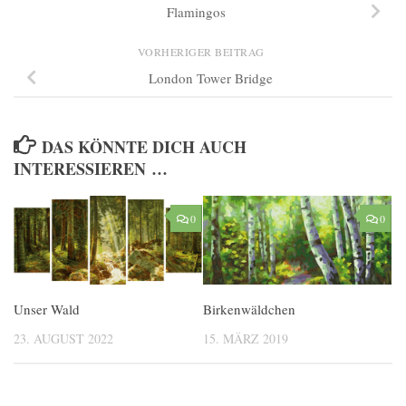
Flamingos
VORHERIGER BEITRAG
London Tower Bridge
DAS KÖNNTE DICH AUCH
INTERESSIEREN …
0
0
Unser Wald
Birkenwäldchen
23. AUGUST 2022
15. MÄRZ 2019