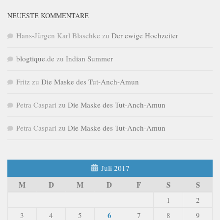
NEUESTE KOMMENTARE
Hans-Jürgen Karl Blaschke
zu
Der ewige Hochzeiter
blogtique.de
zu
Indian Summer
Fritz
zu
Die Maske des Tut-Anch-Amun
Petra Caspari
zu
Die Maske des Tut-Anch-Amun
Petra Caspari
zu
Die Maske des Tut-Anch-Amun
Juli 2017
M
D
M
D
F
S
S
1
2
6
3
4
5
7
8
9