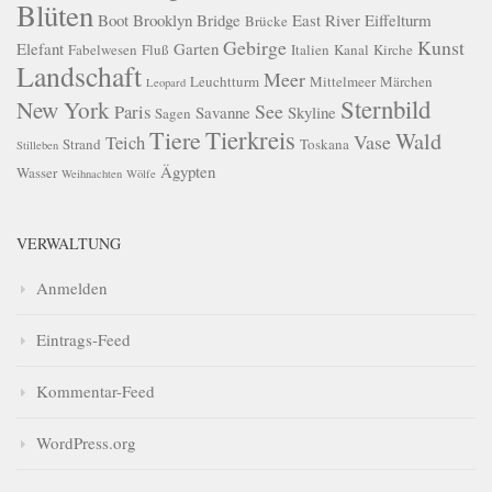
Blüten
Boot
Brooklyn Bridge
East River
Eiffelturm
Brücke
Gebirge
Kunst
Elefant
Garten
Fabelwesen
Fluß
Italien
Kanal
Kirche
Landschaft
Meer
Leuchtturm
Mittelmeer
Märchen
Leopard
Sternbild
New York
See
Paris
Savanne
Skyline
Sagen
Tierkreis
Tiere
Wald
Vase
Teich
Strand
Toskana
Stilleben
Ägypten
Wasser
Weihnachten
Wölfe
VERWALTUNG
Anmelden
Eintrags-Feed
Kommentar-Feed
WordPress.org