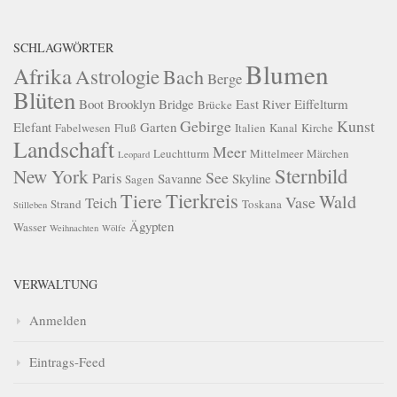
SCHLAGWÖRTER
Blumen
Afrika
Astrologie
Bach
Berge
Blüten
Boot
Brooklyn Bridge
East River
Eiffelturm
Brücke
Gebirge
Kunst
Elefant
Garten
Fabelwesen
Fluß
Italien
Kanal
Kirche
Landschaft
Meer
Leuchtturm
Mittelmeer
Märchen
Leopard
Sternbild
New York
See
Paris
Savanne
Skyline
Sagen
Tierkreis
Tiere
Wald
Vase
Teich
Strand
Toskana
Stilleben
Ägypten
Wasser
Weihnachten
Wölfe
VERWALTUNG
Anmelden
Eintrags-Feed