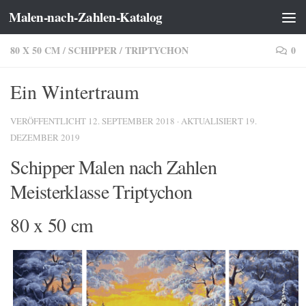
Malen-nach-Zahlen-Katalog
Zum Inhalt springen
80 X 50 CM
/
SCHIPPER
/
TRIPTYCHON
0
Ein Wintertraum
VERÖFFENTLICHT
12. SEPTEMBER 2018
· AKTUALISIERT
19.
DEZEMBER 2019
Schipper Malen nach Zahlen
Meisterklasse Triptychon
80 x 50 cm