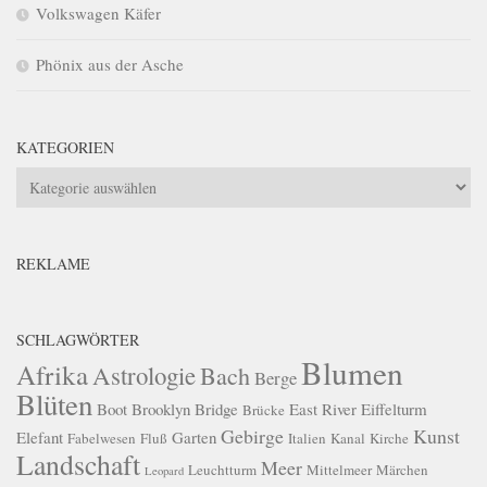
Volkswagen Käfer
Phönix aus der Asche
KATEGORIEN
Kategorien
REKLAME
SCHLAGWÖRTER
Blumen
Afrika
Astrologie
Bach
Berge
Blüten
Boot
Brooklyn Bridge
East River
Eiffelturm
Brücke
Gebirge
Kunst
Elefant
Garten
Fabelwesen
Fluß
Italien
Kanal
Kirche
Landschaft
Meer
Leuchtturm
Mittelmeer
Märchen
Leopard