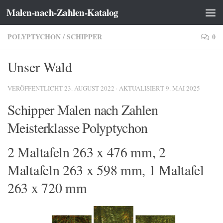
Malen-nach-Zahlen-Katalog
Zum Inhalt springen
POLYPTYCHON
/
SCHIPPER
0
Unser Wald
VERÖFFENTLICHT
23. AUGUST 2022
· AKTUALISIERT
9. MAI 2025
Schipper Malen nach Zahlen
Meisterklasse Polyptychon
2 Maltafeln 263 x 476 mm, 2
Maltafeln 263 x 598 mm, 1 Maltafel
263 x 720 mm