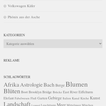
Volkswagen Käfer
Phönix aus der Asche
KATEGORIEN
Kategorien
REKLAME
SCHLAGWÖRTER
Blumen
Afrika
Astrologie
Bach
Berge
Blüten
Boot
Brooklyn Bridge
East River
Eiffelturm
Brücke
Gebirge
Kunst
Elefant
Garten
Fabelwesen
Fluß
Italien
Kanal
Kirche
Landschaft
Meer
Leuchtturm
Mittelmeer
Märchen
Leopard