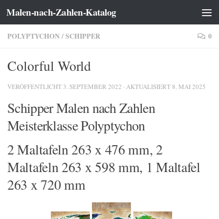
Malen-nach-Zahlen-Katalog
Zum Inhalt springen
POLYPTYCHON
/
SCHIPPER
0
Colorful World
VERÖFFENTLICHT
3. SEPTEMBER 2022
· AKTUALISIERT
8. MAI 2025
Schipper Malen nach Zahlen
Meisterklasse Polyptychon
2 Maltafeln 263 x 476 mm, 2
Maltafeln 263 x 598 mm, 1 Maltafel
263 x 720 mm