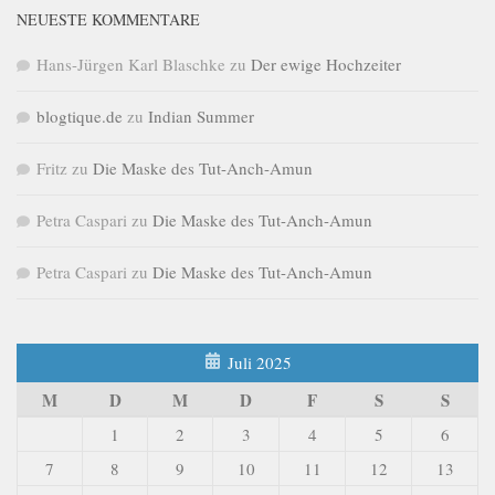
NEUESTE KOMMENTARE
Hans-Jürgen Karl Blaschke
zu
Der ewige Hochzeiter
blogtique.de
zu
Indian Summer
Fritz
zu
Die Maske des Tut-Anch-Amun
Petra Caspari
zu
Die Maske des Tut-Anch-Amun
Petra Caspari
zu
Die Maske des Tut-Anch-Amun
Juli 2025
M
D
M
D
F
S
S
1
2
3
4
5
6
7
8
9
10
11
12
13