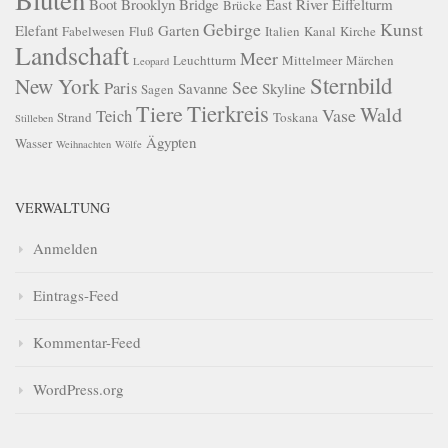
Boot
Brooklyn Bridge
East River
Eiffelturm
Brücke
Gebirge
Kunst
Elefant
Garten
Fabelwesen
Fluß
Italien
Kanal
Kirche
Landschaft
Meer
Leuchtturm
Mittelmeer
Märchen
Leopard
Sternbild
New York
See
Paris
Savanne
Skyline
Sagen
Tierkreis
Tiere
Wald
Vase
Teich
Strand
Toskana
Stilleben
Ägypten
Wasser
Weihnachten
Wölfe
VERWALTUNG
Anmelden
Eintrags-Feed
Kommentar-Feed
WordPress.org