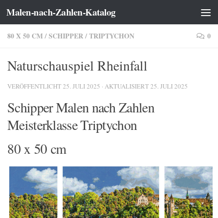
Malen-nach-Zahlen-Katalog
Zum Inhalt springen
80 X 50 CM
/
SCHIPPER
/
TRIPTYCHON
0
Naturschauspiel Rheinfall
VERÖFFENTLICHT
25. JULI 2025
· AKTUALISIERT
25. JULI 2025
Schipper Malen nach Zahlen
Meisterklasse Triptychon
80 x 50 cm