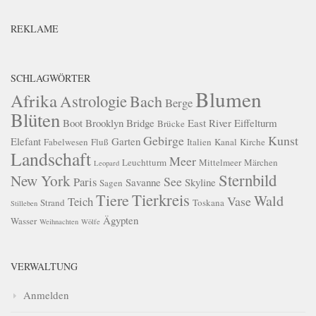
REKLAME
SCHLAGWÖRTER
Blumen
Afrika
Astrologie
Bach
Berge
Blüten
Boot
Brooklyn Bridge
East River
Eiffelturm
Brücke
Gebirge
Kunst
Elefant
Garten
Fabelwesen
Fluß
Italien
Kanal
Kirche
Landschaft
Meer
Leuchtturm
Mittelmeer
Märchen
Leopard
Sternbild
New York
See
Paris
Savanne
Skyline
Sagen
Tierkreis
Tiere
Wald
Vase
Teich
Strand
Toskana
Stilleben
Ägypten
Wasser
Weihnachten
Wölfe
VERWALTUNG
Anmelden