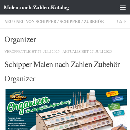
Malen-nach-Zahlen-Katalog
Zum Inhalt springen
NEU
/
NEU VON SCHIPPER
/
SCHIPPER
/
ZUBEHÖR
0
Organizer
VERÖFFENTLICHT
27. JULI 2025
· AKTUALISIERT
27. JULI 2025
Schipper Malen nach Zahlen Zubehör
Organizer