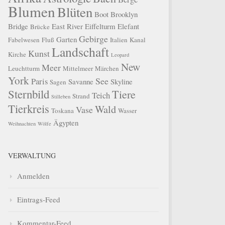
Blumen
Blüten
Boot
Brooklyn
Bridge
East River
Eiffelturm
Elefant
Brücke
Gebirge
Garten
Fabelwesen
Fluß
Italien
Kanal
Landschaft
Kunst
Kirche
Leopard
New
Meer
Leuchtturm
Mittelmeer
Märchen
York
See
Paris
Savanne
Skyline
Sagen
Sternbild
Tiere
Teich
Strand
Stilleben
Tierkreis
Wald
Vase
Toskana
Wasser
Ägypten
Weihnachten
Wölfe
VERWALTUNG
Anmelden
Eintrags-Feed
Kommentar-Feed