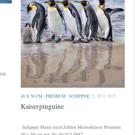
feln
40 X 50 CM
/
PREMIUM
/
SCHIPPER
25. JULI 2025
Kaiserpinguine
Schipper Malen nach Zahlen Meisterklasse Premium
40 x 50 cm Art. Nr. 60 913 0887...