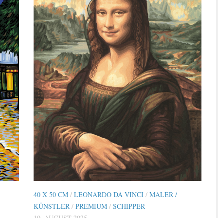
40 X 50 CM
/
LEONARDO DA VINCI
/
MALER /
KÜNSTLER
/
PREMIUM
/
SCHIPPER
10. AUGUST 2025