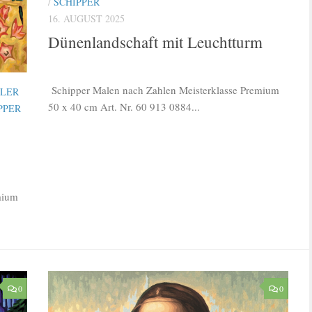
/
SCHIPPER
16. AUGUST 2025
Dünenlandschaft mit Leuchtturm
Schipper Malen nach Zahlen Meisterklasse Premium
TLER
50 x 40 cm Art. Nr. 60 913 0884...
PPER
mium
0
0