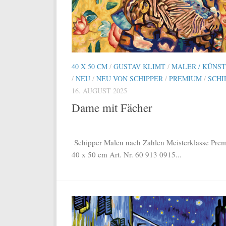
40 X 50 CM
/
GUSTAV KLIMT
/
MALER / KÜNS
/
NEU
/
NEU VON SCHIPPER
/
PREMIUM
/
SCHI
16. AUGUST 2025
Dame mit Fächer
Schipper Malen nach Zahlen Meisterklasse Pre
40 x 50 cm Art. Nr. 60 913 0915...