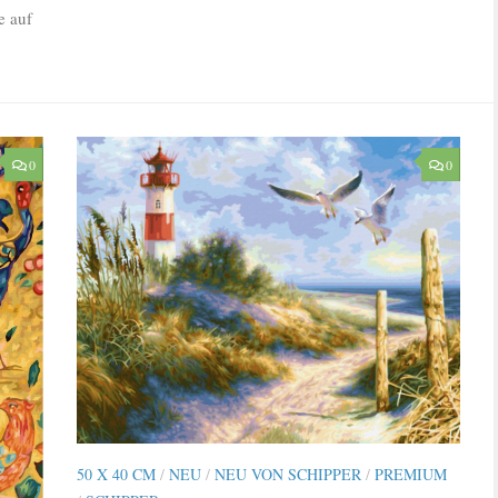
e auf
0
0
50 X 40 CM
/
NEU
/
NEU VON SCHIPPER
/
PREMIUM