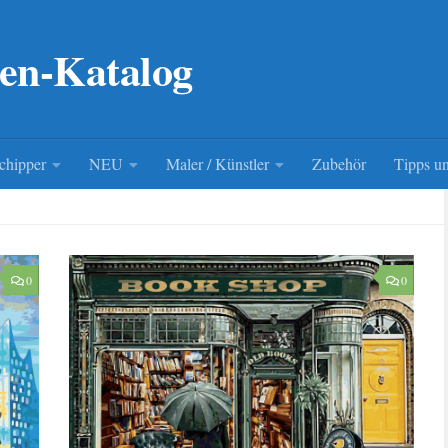
en-Katalog
chipper
NEU
Maler / Künstler
Zubehör
Tipps un
0
0