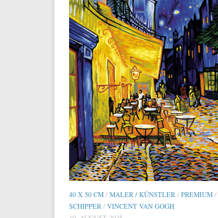
40 X 50 CM
/
MALER / KÜNSTLER
/
PREMIUM
/
SCHIPPER
/
VINCENT VAN GOGH
10. AUGUST 2025