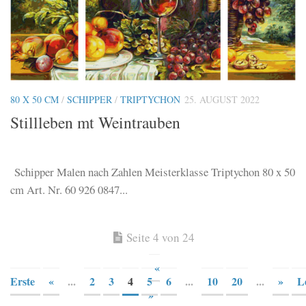
80 X 50 CM
/
SCHIPPER
/
TRIPTYCHON
25. AUGUST 2022
Stillleben mt Weintrauben
Schipper Malen nach Zahlen Meisterklasse Triptychon 80 x 50
cm Art. Nr. 60 926 0847...
Seite 4 von 24
«
Erste
«
...
2
3
4
5
6
...
10
20
...
»
L
»