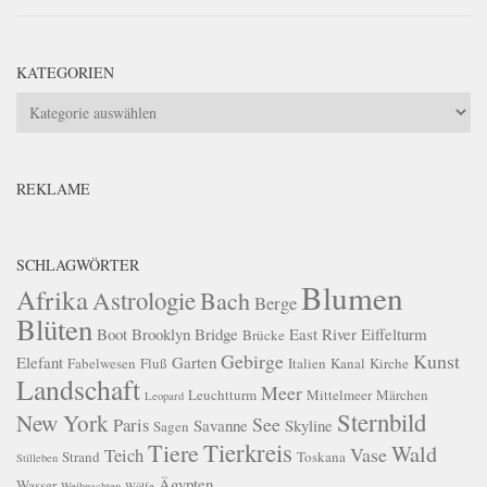
KATEGORIEN
Kategorien
REKLAME
SCHLAGWÖRTER
Blumen
Afrika
Astrologie
Bach
Berge
Blüten
Boot
Brooklyn Bridge
East River
Eiffelturm
Brücke
Gebirge
Kunst
Elefant
Garten
Fabelwesen
Fluß
Italien
Kanal
Kirche
Landschaft
Meer
Leuchtturm
Mittelmeer
Märchen
Leopard
Sternbild
New York
See
Paris
Savanne
Skyline
Sagen
Tierkreis
Tiere
Wald
Vase
Teich
Strand
Toskana
Stilleben
Ägypten
Wasser
Weihnachten
Wölfe